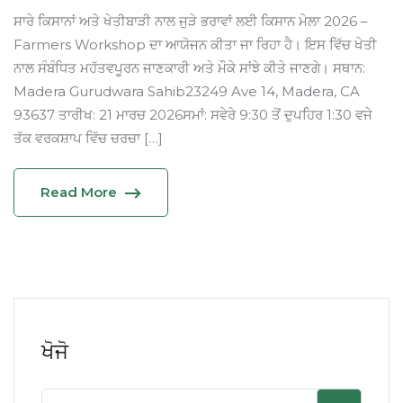
ਸਾਰੇ ਕਿਸਾਨਾਂ ਅਤੇ ਖੇਤੀਬਾੜੀ ਨਾਲ ਜੁੜੇ ਭਰਾਵਾਂ ਲਈ ਕਿਸਾਨ ਮੇਲਾ 2026 –
Farmers Workshop ਦਾ ਆਯੋਜਨ ਕੀਤਾ ਜਾ ਰਿਹਾ ਹੈ। ਇਸ ਵਿੱਚ ਖੇਤੀ
ਨਾਲ ਸੰਬੰਧਿਤ ਮਹੱਤਵਪੂਰਨ ਜਾਣਕਾਰੀ ਅਤੇ ਮੌਕੇ ਸਾਂਝੇ ਕੀਤੇ ਜਾਣਗੇ। ਸਥਾਨ:
Madera Gurudwara Sahib23249 Ave 14, Madera, CA
93637 ਤਾਰੀਖ: 21 ਮਾਰਚ 2026ਸਮਾਂ: ਸਵੇਰੇ 9:30 ਤੋਂ ਦੁਪਹਿਰ 1:30 ਵਜੇ
ਤੱਕ ਵਰਕਸ਼ਾਪ ਵਿੱਚ ਚਰਚਾ […]
Read More
ਖੋਜੋ