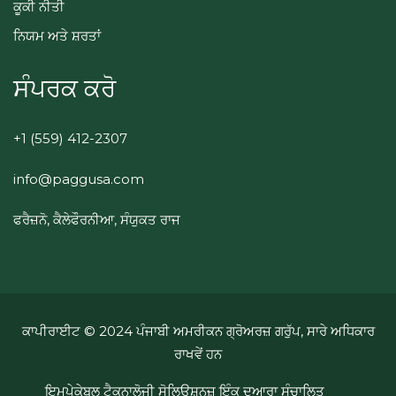
ਕੂਕੀ ਨੀਤੀ
ਨਿਯਮ ਅਤੇ ਸ਼ਰਤਾਂ
ਸੰਪਰਕ ਕਰੋ
+1 (559) 412-2307
info@paggusa.com
ਫਰੈਜ਼ਨੋ, ਕੈਲੇਫੌਰਨੀਆ, ਸੰਯੁਕਤ ਰਾਜ
ਕਾਪੀਰਾਈਟ © 2024 ਪੰਜਾਬੀ ਅਮਰੀਕਨ ਗ੍ਰੋਅਰਜ਼ ਗਰੁੱਪ, ਸਾਰੇ ਅਧਿਕਾਰ
ਰਾਖਵੇਂ ਹਨ
ਇਮਪੇਕੇਬਲ ਟੈਕਨਾਲੋਜੀ ਸੋਲਿਊਸ਼ਨਜ਼ ਇੰਕ ਦੁਆਰਾ ਸੰਚਾਲਿਤ