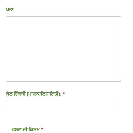
ਪਤਾ
ਕੁੱਲ ਇੱਕੜੀ (ਮਾਲਕ/ਲਿਜਾਇਤੀ):
*
ਫਸਲ ਦੀ ਕਿਸਮ
*