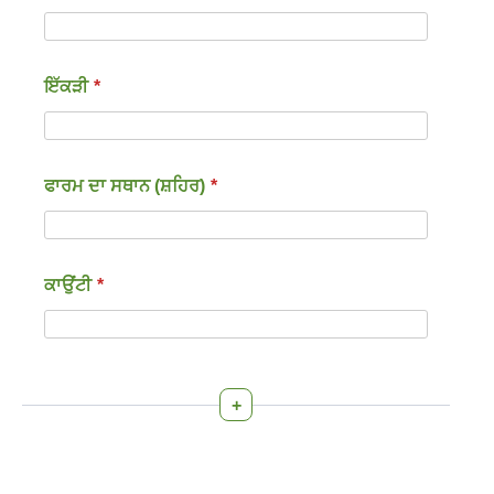
ਇੱਕੜੀ
*
ਫਾਰਮ ਦਾ ਸਥਾਨ (ਸ਼ਹਿਰ)
*
ਕਾਉਂਟੀ
*
+