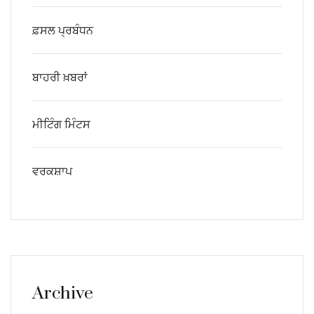
ਫ਼ਸਲ ਪ੍ਰਬੰਧਨ
ਬਾਹਰੀ ਖ਼ਬਰਾਂ
ਮੀਟਿੰਗ ਮਿੰਟਸ
ਵਰਕਸ਼ਾਪ
Archive